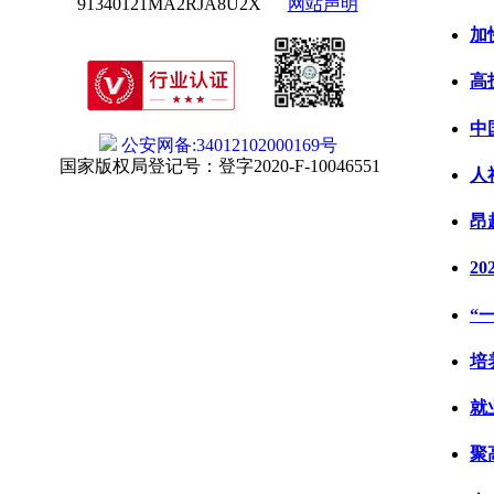
91340121MA2RJA8U2X
网站声明
加
高
中
公安网备:34012102000169号
国家版权局登记号：登字2020-F-10046551
人
昂
2
“
培
就
聚