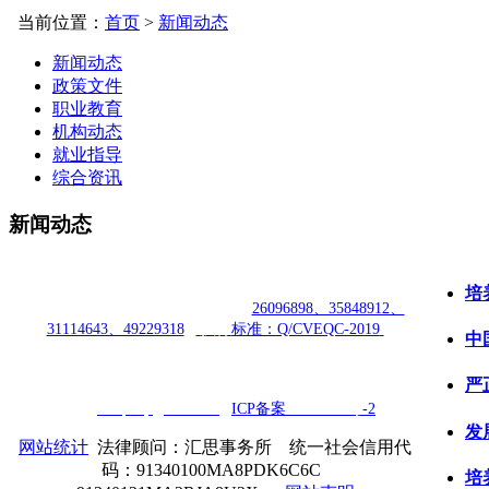
当前位置：
首页
>
新闻动态
新闻动态
政策文件
职业教育
机构动态
就业指导
综合资讯
新闻动态
授权合作单位
：
中国专业人才管理中心有限公司 |
中国职业
培
教育资格认证中心
|
商标注册号：
26096898、35848912、
31114643、49229318
|
执行
标准：Q/CVEQC-2019
中
授权运营：
知道创宇（安徽）教育科技有限公司
| 安徽
知道创
严
宇职业技能鉴定有限
公
司
|
技术支持：400-692-8919
|
E-
mail：
cveqcvip@163.com
|
ICP
备案
18006354号
-2
发
网站统计
法律顾问：汇思事务所 统一社会信用代
码：91340100MA8PDK6C6C
培