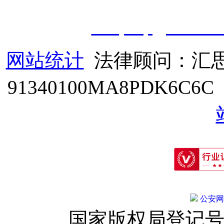
职业技能鉴定有限
公
司
|
技
cveqcvip@163.co
网站统计
法律顾问：汇思
91340100MA8PDK6C6
公安网备:
国家版权局登记号：登字