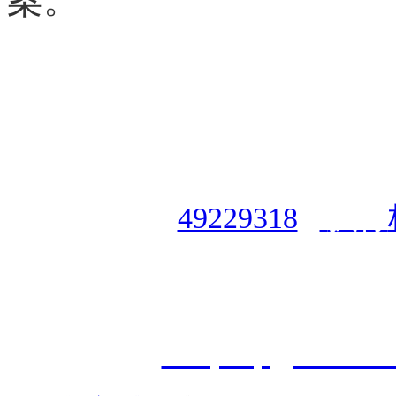
授权合作单位
：
中国专业人
资格认证中心
|
商标注册号
49229318
|
执行
授权运营：
知道创宇（安徽
职业技能鉴定有限
公
司
|
技
cveqcvip@163.co