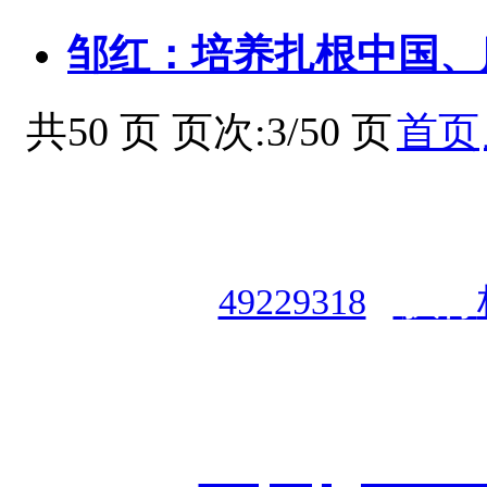
邹红：培养扎根中国、
共50 页 页次:3/50 页
首页
授权合作单位
：
中国专业人
资格认证中心
|
商标注册号
49229318
|
执行
授权运营：
知道创宇（安徽
职业技能鉴定有限
公
司
|
技
cveqcvip@163.co